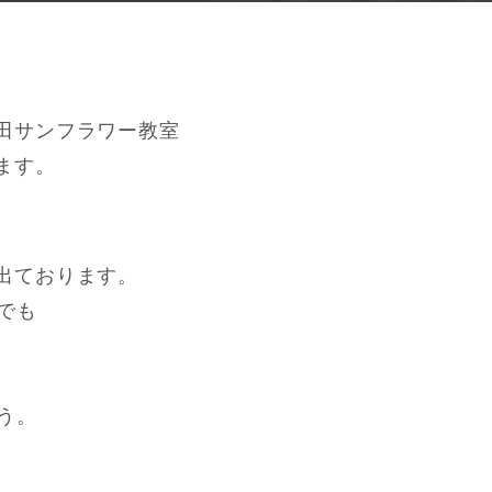
田サンフラワー教室
ます。
、
出ております。
でも
う。