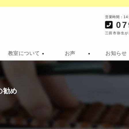
営業時間：14
07
三田市弥生が
教室について
お声
お知らせ
の勧め