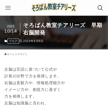
そろばん教室チアリーズ 早期
2025
10/14
右脳開発
2019年6月9日
ブログ
ホーム
ブログ
左脳は言語に基づいて公式や
計算の分野で力を発揮します。
右脳は直観力や、情報処理能力や
イメージ力や、創造力に基ずく
力を発揮します。
左脳は知識脳と言われ、