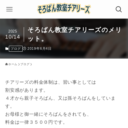
そろばん教室チアリーズのメリ
2025
10/14
ット。
2019年6月4日
ブログ
ホーム
ブログ
チアリーズの料金体制は、習い事としては
割安感があります。
４才から親子そろばん、又は孫そろばんをしていま
す。
お母様と御一緒にそろばんをされても、
料金は一律３５００円です。