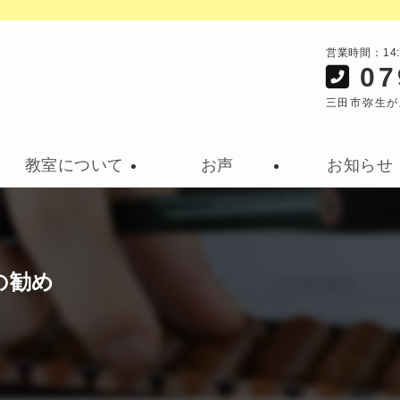
営業時間：14
07
三田市弥生が
教室について
お声
お知らせ
の勧め