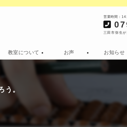
営業時間：14
07
三田市弥生が
教室について
お声
お知らせ
ろう。