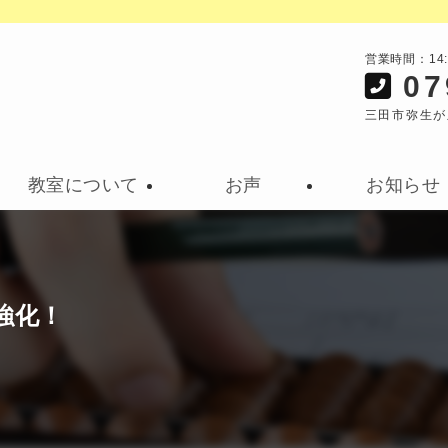
営業時間：14
07
三田市弥生が
教室について
お声
お知らせ
強化！