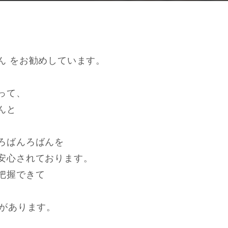
ん をお勧めしています。
、
って、
んと
ろばんろばんを
安心されております。
把握できて
気があります。