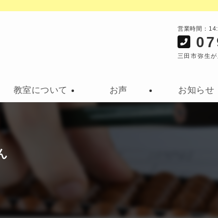
営業時間：14
07
三田市弥生が
教室について
お声
お知らせ
ん