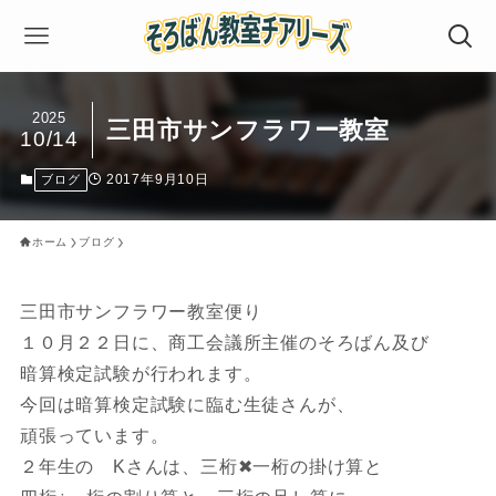
2025
三田市サンフラワー教室
10/14
2017年9月10日
ブログ
ホーム
ブログ
三田市サンフラワー教室便り
１０月２２日に、商工会議所主催のそろばん及び
暗算検定試験が行われます。
今回は暗算検定試験に臨む生徒さんが、
頑張っています。
２年生の Kさんは、三桁✖一桁の掛け算と