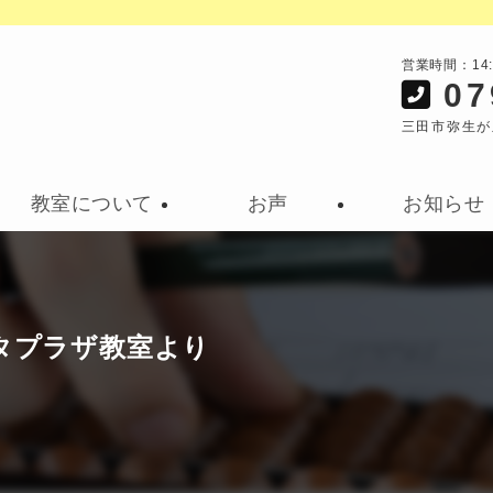
営業時間：14
07
三田市弥生が
教室について
お声
お知らせ
タプラザ教室より