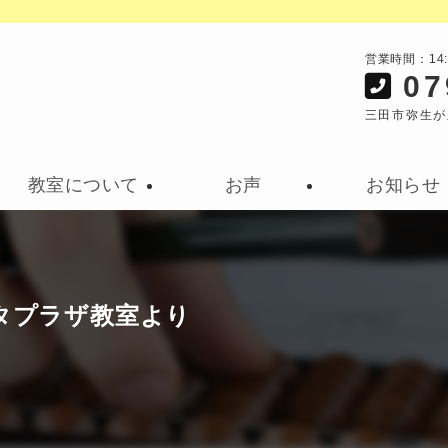
営業時間：14
07
三田市弥生が
教室について
お声
お知らせ
タプラザ教室より